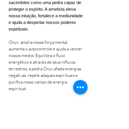
sacerdotes como uma pedra capaz de
proteger o espírito. A ametista eleva
nossa intuição, fortalece a mediunidade
e ajuda a despertar nossos poderes
espirituais.
Onyx: amplia nossa força mental,
aumenta o autocontrole e ajuda a vencer
nossos medos. Equilibra o fluxo
energético e através de seus influxos
terrestres, a pedra Onyx afasta energias
negativas, repele ataques espirituais e
purifica nosso campo de energia
espiritual.
Hematita: é a pedra com maior poder de
aterramento, ela desintegra todas
energias negativas e cria um escudo de
proteção espiritual ao seu redor. Esta
pedra fortalece a coragem e