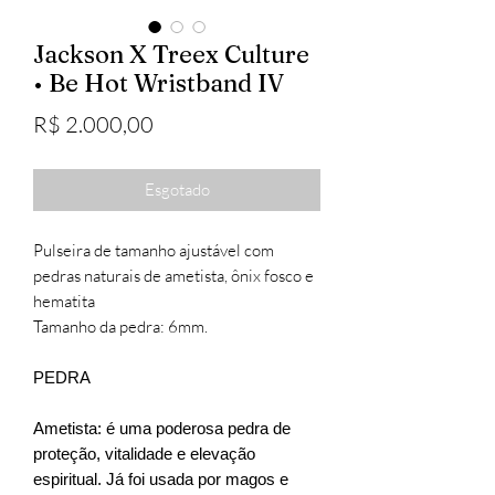
Jackson X Treex Culture
• Be Hot Wristband IV
Preço
R$ 2.000,00
Esgotado
Pulseira de tamanho ajustável com
pedras naturais de ametista, ônix fosco e
hematita
Tamanho da pedra: 6mm.
PEDRA
Ametista: é uma poderosa pedra de
proteção, vitalidade e elevação
espiritual. Já foi usada por magos e