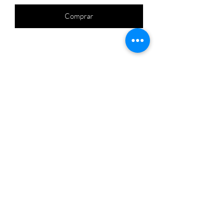
Comprar
FARJACKSON ©2021 created by JACKSON!
come fly and hype with me
Abstrakt Producoes e Eventos Ltda.
CNPJ: 29.027.732/0001-57
R. S. Domingos Savio, 137 apto. 21 - Vila Ida,
São Paulo/SP 05455-040